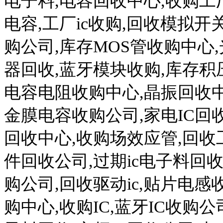
电子料
,
电容回收中心
,
收购工
电容
,
工厂
ic
收购
,
回收模拟开
购公司
,
库存
MOS
管收购中心
,
器回收
,
蓝牙模块收购
,
库存积
电容电阻收购中心
,
晶振回收
金膜电容收购公司
,
家电
IC
回
回收中心
,
收购场效应管
,
回收
件回收公司
,
过期
ic
电子料回
购公司
,
回收驱动
ic,
贴片电感
购中心
,
收购
IC,
蓝牙
IC
收购公